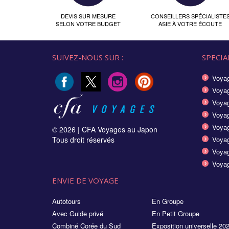
DEVIS SUR MESURE
CONSEILLERS SPÉCIALISTE
SELON VOTRE BUDGET
ASIE À VOTRE ÉCOUTE
SUIVEZ-NOUS SUR :
SPECIAL
Voyag
Voyag
Voyag
Voya
Voyag
© 2026 |
CFA Voyages au Japon
Tous droit réservés
Voyag
Voyag
Voyag
ENVIE DE VOYAGE
Autotours
En Groupe
Avec Guide privé
En Petit Groupe
Combiné Corée du Sud
Exposition universelle 20