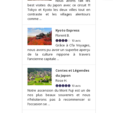
Nous avons fait les
best visites du Japon avec ce circuit !!!
Tokyo et Kyoto les deux villes tout en
contraste et les villages alentours
comme ...
Kyoto Express
Florent B.
10 avis
Grâce à Cfa Voyages,
nous avons pu avoir un superbe aperçu
de la culture nippone à travers
l’ancienne capitale ...
Contes et Légendes
du Japon
Rose H.
10 avis
Notre ascension du Mont Fuji est un de
nos plus beaux souvenirs et nous
n’hésiterons pas à recommencer si
l’occasion se ...