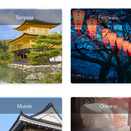
Temples
Festivals
Musée
Onsens