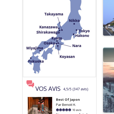
VOS AVIS
4,5
/
5
(
347
avis
)
Best Of Japon
Par Benoit H.
10 avis