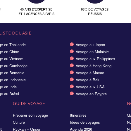
S
40 ANS D'EXPERTISE
98% DE VOYAGES
ET 4 AGENCES À PARIS
RÉUSSIS
ISTE DE L'ASIE
e en Thailande
Voyage au Japon
e en Chine
Voyage en Malaisie
e au Vietnam
Voyage aux Philippines
ge au Cambodge
Voyage à Hong Kong
e en Birmanie
Voyage à Macao
e en Indonesie
Voyage à Bali
e en Inde
Voyage aux USA
e au Brésil
Voyage en Egypte
GUIDE VOYAGE
N
Préparer son voyage
Itinéraires
Qu
Culture
Idées de voyages
No
25
Ryokan – Onsen
Agenda 2026
No