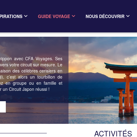
PIRATIONS
GUIDE VOYAGE
NOUS DÉCOUVRIR
el nippon avec CFA Voyages. Ses
avers votre circuit sur mesure. Le
aison des célèbres cerisiers en
), c’est alors un tourbillon de
tez en groupe ou en famille et
r un Circuit Japon réussi !
ACTIVITÉS