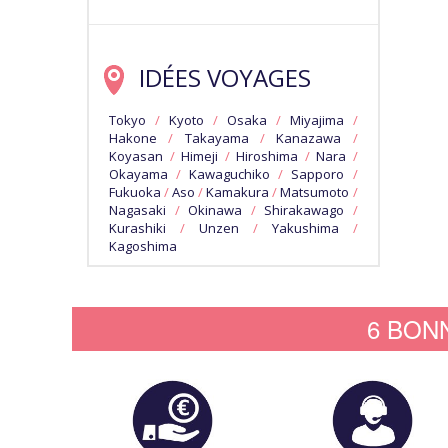
IDÉES VOYAGES
Tokyo
/
Kyoto
/
Osaka
/
Miyajima
/
Hakone
/
Takayama
/
Kanazawa
/
Koyasan
/
Himeji
/
Hiroshima
/
Nara
/
Okayama
/
Kawaguchiko
/
Sapporo
/
Fukuoka
/
Aso
/
Kamakura
/
Matsumoto
/
Nagasaki
/
Okinawa
/
Shirakawago
/
Kurashiki
/
Unzen
/
Yakushima
/
Kagoshima
6 BON