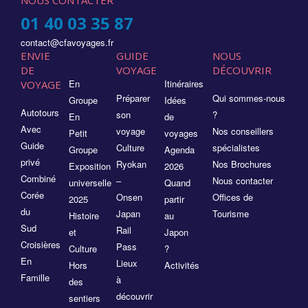
NOUS CONTACTER
01 40 03 35 87
contact@cfavoyages.fr
ENVIE
GUIDE
NOUS
DE
VOYAGE
DÉCOUVRIR
En
Itinéraires
VOYAGE
Préparer
Qui sommes-nous
Groupe
Idées
Autotours
son
?
En
de
Avec
voyage
Nos conseillers
Petit
voyages
Guide
Culture
spécialistes
Groupe
Agenda
privé
Ryokan
Nos Brochures
Exposition
2026
Combiné
–
Nous contacter
universelle
Quand
Corée
Onsen
Offices de
2025
partir
du
Japan
Tourisme
Histoire
au
Sud
Rail
et
Japon
Croisières
Pass
Culture
?
En
Lieux
Hors
Activités
Famille
à
des
découvrir
sentiers