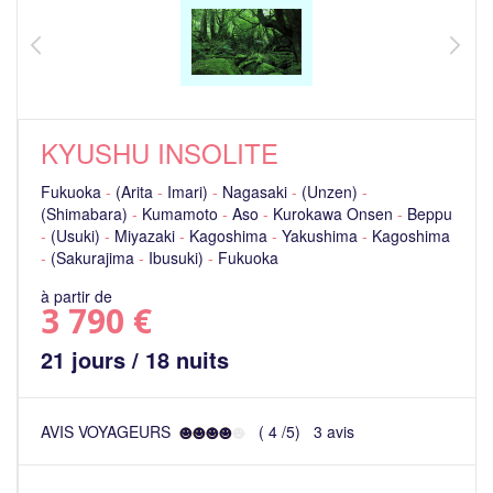
KYUSHU INSOLITE
Fukuoka
-
(Arita
-
Imari)
-
Nagasaki
-
(Unzen)
-
(Shimabara)
-
Kumamoto
-
Aso
-
Kurokawa Onsen
-
Beppu
-
(Usuki)
-
Miyazaki
-
Kagoshima
-
Yakushima
-
Kagoshima
-
(Sakurajima
-
Ibusuki)
-
Fukuoka
à partir de
3 790 €
21 jours / 18 nuits
AVIS VOYAGEURS
(
4
/
5
)
3
avis