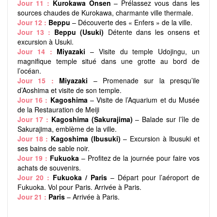
Jour 11 :
Kurokawa Onsen
– Prélassez vous dans les
sources chaudes de Kurokawa, charmante ville thermale.
Jour 12 :
Beppu
– Découverte des « Enfers » de la ville.
Jour 13 :
Beppu (Usuki)
Détente dans les onsens et
excursion à Usuki.
Jour 14 :
Miyazaki
– Visite du temple Udojingu, un
magnifique temple situé dans une grotte au bord de
l’océan.
Jour 15 :
Miyazaki
– Promenade sur la presqu’ile
d’Aoshima et visite de son temple.
Jour 16 :
Kagoshima
– Visite de l’Aquarium et du Musée
de la Restauration de Meiji
Jour 17 :
Kagoshima (Sakurajima)
– Balade sur l’île de
Sakurajima, emblème de la ville.
Jour 18 :
Kagoshima (Ibusuki)
– Excursion à Ibusuki et
ses bains de sable noir.
Jour 19 :
Fukuoka
– Profitez de la journée pour faire vos
achats de souvenirs.
Jour 20 :
Fukuoka / Paris
– Départ pour l’aéroport de
Fukuoka. Vol pour Paris. Arrivée à Paris.
Jour 21 :
Paris
– Arrivée à Paris.