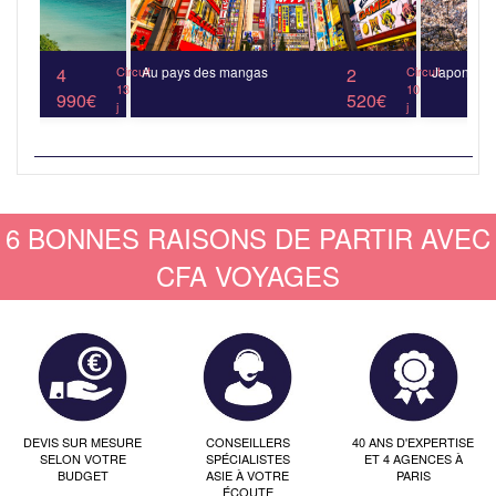
4
Circuit
Au pays des mangas
2
Circuit
Japon auth
13
10
990€
520€
j
j
6 BONNES RAISONS DE PARTIR AVEC
CFA VOYAGES
DEVIS SUR MESURE
CONSEILLERS
40 ANS D'EXPERTISE
SELON VOTRE
SPÉCIALISTES
ET 4 AGENCES À
BUDGET
ASIE À VOTRE
PARIS
ÉCOUTE