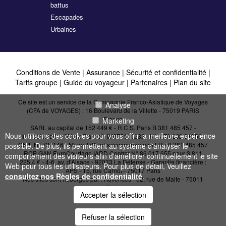
battus
Escapades
Urbaines
Conditions de Vente
|
Assurance
|
Sécurité et confidentialité
|
Tarifs groupe
|
Guide du voyageur
|
Partenaires
|
Plan du site
Ce site est un service de la Compagnie Franco-Asiatique de Voyages
Analyse
(CFA de VOYAGES) : 16 Boulevard de la Villette - 75019 PARIS
France
Marketing
SARL au capital de 152 449 € - R.C.S. Paris B 381 485 457 -
Nous utilisons des cookies pour vous offrir la meilleure expérience
Immatriculation "Atout France": IM075110232 - N° IATA 202 21950 -
CNIL N° 727146 - N° de TVA intracommunautaire FR 40 381 485 457
possible. De plus, ils permettent au système d'analyser le
RCP GAN EuroCourtage IARD Contrat N° 86.017.655 pour 3 811
comportement des visiteurs afin d'améliorer continuellement le site
225,4 € - 4-6, av. d'Alsace - 92033 La Défense - Garantie financière :
Web pour tous les utilisateurs. Pour plus de détail, Veuillez
APS - 15, rue Carnot - 75017 Paris
consultez nos Règles de confidentialité
.
Nos sites sont hébergés par :
Advences - 52, rue de Malte - 75011
Paris
Accepter la sélection
Refuser la sélection