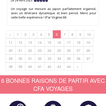
Le 24 Avril 2025
Un voyage sur mesure au Japon parfaitement organisé,
avec un itinéraire dynamique et bien pensé. Merci pour
cette belle expérience ! (Par Virginie.M)
<
1
2
3
4
5
6
7
8
9
10
11
12
13
14
15
16
17
18
19
20
21
22
23
24
25
26
27
28
29
30
31
32
33
34
35
36
37
38
39
40
41
42
43
44
>
6 BONNES RAISONS DE PARTIR AVEC
CFA VOYAGES