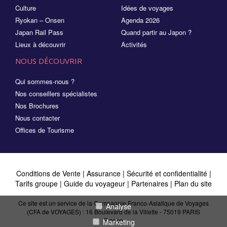
Culture
Idées de voyages
Ryokan – Onsen
Agenda 2026
Japan Rail Pass
Quand partir au Japon ?
Lieux à découvrir
Activités
NOUS DÉCOUVRIR
Qui sommes-nous ?
Nos conseillers spécialistes
Nos Brochures
Nous contacter
Offices de Tourisme
Conditions de Vente
|
Assurance
|
Sécurité et confidentialité
|
Tarifs groupe
|
Guide du voyageur
|
Partenaires
|
Plan du site
Ce site est un service de la Compagnie Franco-Asiatique de Voyages
Analyse
(CFA de VOYAGES) : 16 Boulevard de la Villette - 75019 PARIS
France
Marketing