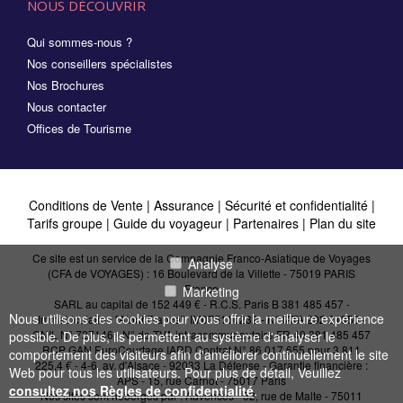
NOUS DÉCOUVRIR
Qui sommes-nous ?
Nos conseillers spécialistes
Nos Brochures
Nous contacter
Offices de Tourisme
Conditions de Vente
|
Assurance
|
Sécurité et confidentialité
|
Tarifs groupe
|
Guide du voyageur
|
Partenaires
|
Plan du site
Ce site est un service de la Compagnie Franco-Asiatique de Voyages
Analyse
(CFA de VOYAGES) : 16 Boulevard de la Villette - 75019 PARIS
France
Marketing
SARL au capital de 152 449 € - R.C.S. Paris B 381 485 457 -
Nous utilisons des cookies pour vous offrir la meilleure expérience
Immatriculation "Atout France": IM075110232 - N° IATA 202 21950 -
CNIL N° 727146 - N° de TVA intracommunautaire FR 40 381 485 457
possible. De plus, ils permettent au système d'analyser le
RCP GAN EuroCourtage IARD Contrat N° 86.017.655 pour 3 811
comportement des visiteurs afin d'améliorer continuellement le site
225,4 € - 4-6, av. d'Alsace - 92033 La Défense - Garantie financière :
Web pour tous les utilisateurs. Pour plus de détail, Veuillez
APS - 15, rue Carnot - 75017 Paris
consultez nos Règles de confidentialité
.
Nos sites sont hébergés par :
Advences - 52, rue de Malte - 75011