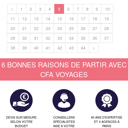
<
1
2
3
4
5
6
7
8
9
10
11
12
13
14
15
16
17
18
19
20
21
22
23
24
25
26
27
28
29
30
31
32
33
34
35
36
37
38
39
40
41
42
43
44
>
6 BONNES RAISONS DE PARTIR AVEC
CFA VOYAGES
DEVIS SUR MESURE
CONSEILLERS
40 ANS D'EXPERTISE
SELON VOTRE
SPÉCIALISTES
ET 4 AGENCES À
BUDGET
ASIE À VOTRE
PARIS