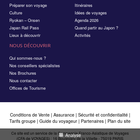
Préparer son voyage
Itinéraires
Culture
Idées de voyages
Ryokan – Onsen
Agenda 2026
Japan Rail Pass
Quand partir au Japon ?
Lieux à découvrir
Activités
NOUS DÉCOUVRIR
Qui sommes-nous ?
Nos conseillers spécialistes
Nos Brochures
Nous contacter
Offices de Tourisme
Conditions de Vente
|
Assurance
|
Sécurité et confidentialité
|
Tarifs groupe
|
Guide du voyageur
|
Partenaires
|
Plan du site
Ce site est un service de la Compagnie Franco-Asiatique de Voyages
Analyse
(CFA de VOYAGES) : 16 Boulevard de la Villette - 75019 PARIS