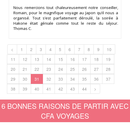
Nous remercions tout chaleureusement notre conseiller,
Romain, pour le magnifique voyage au Japon qu’il nous a
organisé. Tout s’est parfaitement déroulé, la soirée à
Hakone était géniale comme tout le reste du séjour.
Thomas C.
<
1
2
3
4
5
6
7
8
9
10
11
12
13
14
15
16
17
18
19
20
21
22
23
24
25
26
27
28
29
30
31
32
33
34
35
36
37
38
39
40
41
42
43
44
>
6 BONNES RAISONS DE PARTIR AVEC
CFA VOYAGES