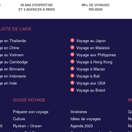
S
39 ANS D'EXPERTISE
98% DE VOYAGES
ET 4 AGENCES À PARIS
RÉUSSIS
ISTE DE L'ASIE
e en Thailande
Voyage au Japon
e en Chine
Voyage en Malaisie
e au Vietnam
Voyage aux Philippines
ge au Cambodge
Voyage à Hong Kong
e en Birmanie
Voyage à Macao
e en Indonesie
Voyage à Bali
e en Inde
Voyage aux USA
Voyage au Brésil
GUIDE VOYAGE
N
Préparer son voyage
Itinéraires
Qu
Culture
Idées de voyages
No
25
Ryokan – Onsen
Agenda 2023
No