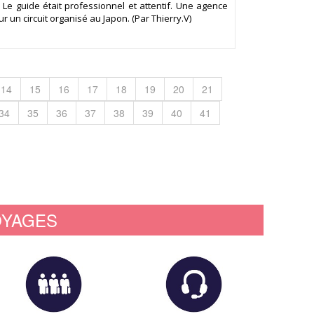
Le guide était professionnel et attentif. Une agence
r un circuit organisé au Japon. (Par Thierry.V)
14
15
16
17
18
19
20
21
34
35
36
37
38
39
40
41
OYAGES