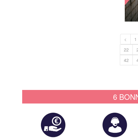
<
1
22
42
6 BON