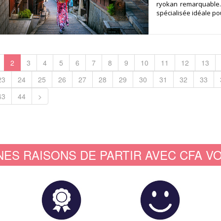
ryokan remarquable. 
spécialisée idéale pou
2
3
4
5
6
7
8
9
10
11
12
13
23
24
25
26
27
28
29
30
31
32
33
43
44
>
NES RAISONS DE PARTIR AVEC CFA V