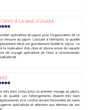
 TOKYO À LA BAIE D'OSAKA
seiller spécialiste du Japon pour l’organisation de ce
r mesure au Japon. L’accueil à l’aéroport, la qualité
placement idéal ont grandement facilité le séjour. Ce
é la réalisation d’un rêve et donne envie de repartir
nce de voyage spécialiste de l’Asie à recommander
Nathalie.M)
AISE
et très bien conçu pour un premier voyage au Japon,
s de qualité. Les hébergements étaient très bien
s déplacements et le confort durant l’ensemble de notre
e agence spécialisée et attentive aux attentes de ses
R)