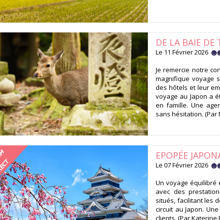
DE LA BAIE DE
Le 11 Février 2026
Je remercie notre con
magnifique voyage su
des hôtels et leur em
voyage au Japon a ét
en famille. Une age
sans hésitation. (Par 
EPOPÉE JAPON
Le 07 Février 2026
Un voyage équilibré 
avec des prestation
situés, facilitant le
circuit au Japon. Un
clients. (Par Katerine.