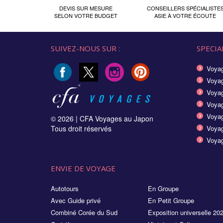
DEVIS SUR MESURE
CONSEILLERS SPÉCIALISTE
SELON VOTRE BUDGET
ASIE À VOTRE ÉCOUTE
SUIVEZ-NOUS SUR :
SPECIAL
Voyag
Voyag
Voyag
Voya
Voyag
© 2026 |
CFA Voyages au Japon
Tous droit réservés
Voyag
Voyag
ENVIE DE VOYAGE
Autotours
En Groupe
Avec Guide privé
En Petit Groupe
Combiné Corée du Sud
Exposition universelle 20