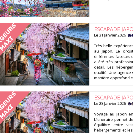
ESCAPADE JAP
Le 31 Janvier 2026
Très belle expérienc
au Japon. Le circui
différentes facettes 
a été très professio
détail. Les héberg
qualité. Une agence 
manière approfondie 
ESCAPADE JAP
Le 28 Janvier 2026
Voyage au Japon en 
L’itinéraire permet 
équilibre entre vis
hébergements et les 