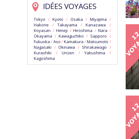
IDÉES VOYAGES
Tokyo
/
Kyoto
/
Osaka
/
Miyajima
/
Hakone
/
Takayama
/
Kanazawa
/
Koyasan
/
Himeji
/
Hiroshima
/
Nara
/
Okayama
/
Kawaguchiko
/
Sapporo
/
Fukuoka
/
Aso
/
Kamakura
/
Matsumoto
/
Nagasaki
/
Okinawa
/
Shirakawago
/
Kurashiki
/
Unzen
/
Yakushima
/
Kagoshima