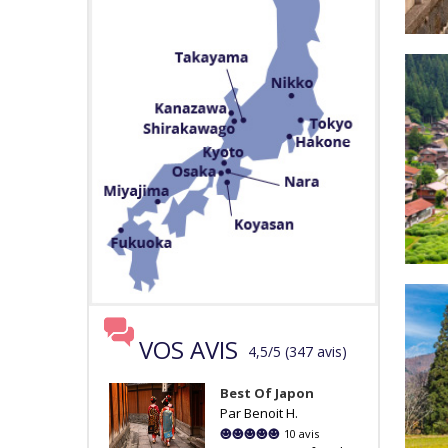
VOS AVIS
4,5
/
5
(
347
avis
)
Best Of Japon
Par Benoit H.
10 avis