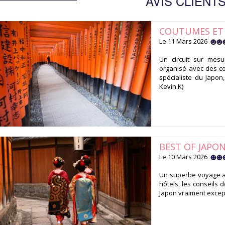
AVIS CLIENT
COUTUMES ET 
Le 11 Mars 2026
Un circuit sur mes
organisé avec des co
spécialiste du Japon
Kevin.K)
BEST OF JAPO
Le 10 Mars 2026
Un superbe voyage a
hôtels, les conseils d
Japon vraiment except