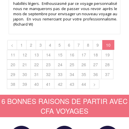
habillés légers. Enthousiasmé par ce voyage personnalisé
nous ne manquerons pas de passer vous revoir après le
mois de septembre pour envisager un nouveau voyage au
japon. En vous remerciant pour votre professionnalisme.
(Richard W)
<
1
2
3
4
5
6
7
8
9
10
11
12
13
14
15
16
17
18
19
20
21
22
23
24
25
26
27
28
29
30
31
32
33
34
35
36
37
38
39
40
41
42
43
44
>
6 BONNES RAISONS DE PARTIR AVEC
CFA VOYAGES