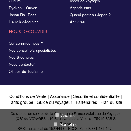
Culture
Idées de voyages
Ryokan – Onsen
Agenda 2023
Japan Rail Pass
Quand partir au Japon ?
Lieux à découvrir
Activités
NOUS DÉCOUVRIR
Qui sommes-nous ?
Nos conseillers spécialistes
Nos Brochures
Nous contacter
Offices de Tourisme
Conditions de Vente
|
Assurance
|
Sécurité et confidentialité
|
Tarifs groupe
|
Guide du voyageur
|
Partenaires
|
Plan du site
Ce site est un service de la Compagnie Franco-Asiatique de Voyages
Analyse
(CFA de VOYAGES) : 16 Boulevard de la Villette - 75019 PARIS
France
Marketing
SARL au capital de 152 449 € - R.C.S. Paris B 381 485 457 -